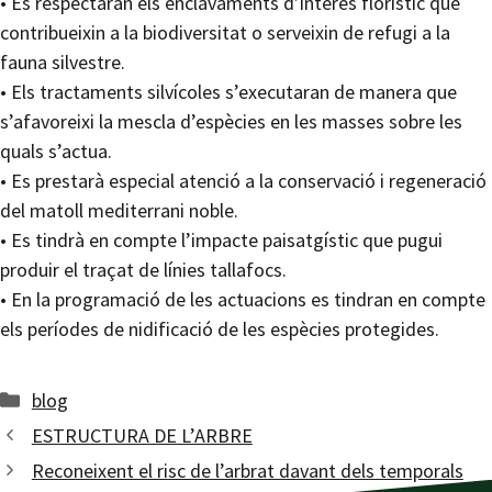
• Es respectaran els enclavaments d’interès florístic que
contribueixin a la biodiversitat o serveixin de refugi a la
fauna silvestre.
• Els tractaments silvícoles s’executaran de manera que
s’afavoreixi la mescla d’espècies en les masses sobre les
quals s’actua.
• Es prestarà especial atenció a la conservació i regeneració
del matoll mediterrani noble.
• Es tindrà en compte l’impacte paisatgístic que pugui
produir el traçat de línies tallafocs.
• En la programació de les actuacions es tindran en compte
els períodes de nidificació de les espècies protegides.
Categories
blog
ESTRUCTURA DE L’ARBRE
Reconeixent el risc de l’arbrat davant dels temporals